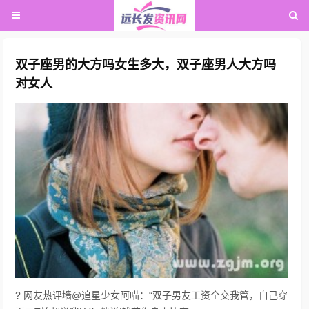
双子座男的大方吗女生多大，双子座男人大方吗
对女人
? 网友热评墙@追星少女阿喵：“双子男友工资全交我管，自己穿