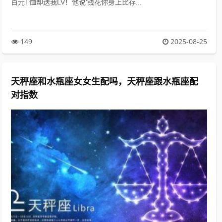
百元T恤却送我LV！他说‘钱花你身上比存...
149
2025-08-25
天秤座和水瓶座女女生配吗，天秤座跟水瓶座配
对指数