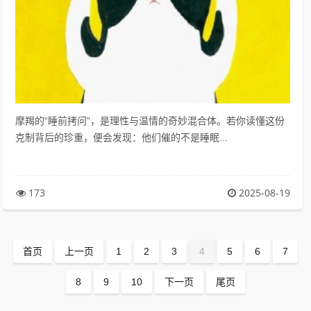
摩羯的“睡前拷问”，是理性与温情的奇妙混合体。若你读懂这份
克制背后的珍重，便会发现：他们催的不是睡眠...
173
2025-08-19
首页
上一页
1
2
3
4
5
6
7
8
9
10
下一页
尾页