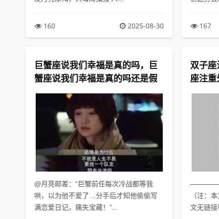
160
2025-08-30
167
巨蟹座说我们幸福是真的吗，巨
双子座
蟹座说我们幸福是真的吗还是假
座注重
的
@月亮邮差：“巨蟹前任每次冷战都等我
————
哄，以为他不爱了…分手后才知他偷偷写
（注：本
满恋爱日记，痛失宝藏！”...
文无链接符