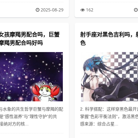
2025-08-29
162
女孩摩羯男配合吗，巨蟹
射手座对黑色吉利吗，
摩羯男配合吗好吗
色
象与水象的共生哲学巨蟹与摩羯的配
2. 科学搭配：这样穿黑色最
是“感性滋养”与“理性守护”的共
掌握“色彩平衡法则”，激活黑色
纳对方的核...
感来源：综合占星...