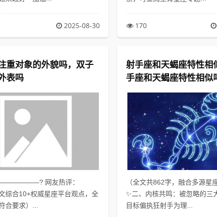
2025-08-30
170
注重对象的外貌吗，双子
射手座和天蝎座特性相
外表吗
手座和天蝎座特性相似
——————? 网友热评：
（全文共862字，融合多源星
文综合10+权威星座平台观点，全
✨二、内核共鸣：被忽略的三
合要求）...
目标偏执狂射手为理...