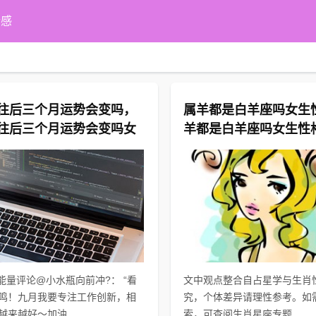
情感
往后三个月运势会变吗，
属羊都是白羊座吗女生
往后三个月运势会变吗女
羊都是白羊座吗女生性
正能量评论@小水瓶向前冲?： “看
文中观点整合自占星学与生肖
鸣！九月我要专注工作创新，相
究，个体差异请理性参考。如
越来越好～加油...
索，可查阅生肖星座专题...