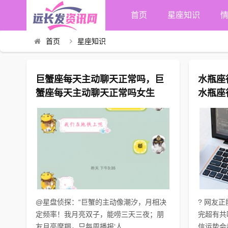
首页
星座知识
首页
星座知识
巨蟹座每天主动聊天正常吗，巨
水瓶座
蟹座每天主动聊天正常吗女生
水瓶座
生
@星盘侦探：“巨蟹的主动像潮汐，月相决
? 网友
定频率！我月亮双子，能唠三天三夜；朋
完超有共
友月亮摩羯，只每周播报‘人...
信运势会