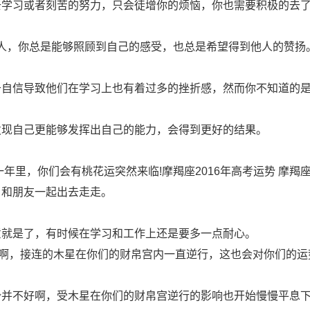
去学习或者刻苦的努力，只会徒增你的烦恼，你也需要积极的去
的人，你总是能够照顾到自己的感受，也总是希望得到他人的赞扬
于自信导致他们在学习上也有着过多的挫折感，然而你不知道的
发现自己更能够发挥出自己的能力，会得到更好的结果。
年里，你们会有桃花运突然来临!摩羯座2016年高考运势 摩羯座
，和朋友一起出去走走。
意就是了，有时候在学习和工作上还是要多一点耐心。
息啊，接连的木星在你们的财帛宫内一直逆行，这也会对你们的运
5年运势并不好啊，受木星在你们的财帛宫逆行的影响也开始慢慢平息