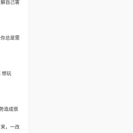
了解自己害
。
是你总是需
 想玩
势造成很
下来，一改