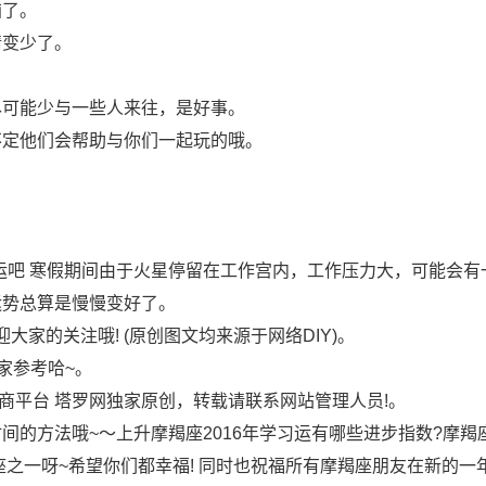
恼了。
情变少了。
尽可能少与一些人来往，是好事。
不定他们会帮助与你们一起玩的哦。
送福运吧 寒假期间由于火星停留在工作宫内，工作压力大，可能会有
运势总算是慢慢变好了。
大家的关注哦! (原创图文均来源于网络DIY)。
家参考哈~。
门某电商平台 塔罗网独家原创，转载请联系网站管理人员!。
间的方法哦~～上升摩羯座2016年学习运有哪些进步指数?摩羯
之一呀~希望你们都幸福! 同时也祝福所有摩羯座朋友在新的一