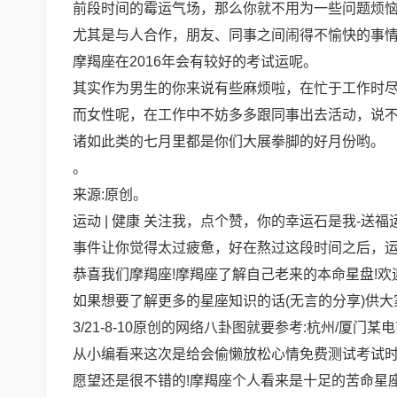
前段时间的霉运气场，那么你就不用为一些问题烦
尤其是与人合作，朋友、同事之间闹得不愉快的事
摩羯座在2016年会有较好的考试运呢。
其实作为男生的你来说有些麻烦啦，在忙于工作时
而女性呢，在工作中不妨多多跟同事出去活动，说
诸如此类的七月里都是你们大展拳脚的好月份哟。
。
来源:原创。
运动 | 健康 关注我，点个赞，你的幸运石是我-
事件让你觉得太过疲惫，好在熬过这段时间之后，
恭喜我们摩羯座!摩羯座了解自己老来的本命星盘!欢迎
如果想要了解更多的星座知识的话(无言的分享)供大
3/21-8-10原创的网络八卦图就要参考:杭州/厦
从小编看来这次是给会偷懒放松心情免费测试考试时
愿望还是很不错的!摩羯座个人看来是十足的苦命星座