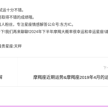
考试运十分不错。
易取得不错的成绩哦。
真人粉丝，专注星座情感解答公众号:东方IC。
!我们再来聊聊!2024年下半年摩羯大概率很幸运和幸运星座!
9最贵星座:天秤
下
解
摩羯座近期运势&摩羯座2019年4月的