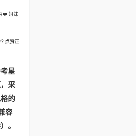
️ 姐妹
? 点赞正
参考星
题，采
风格的
兼容
接）。