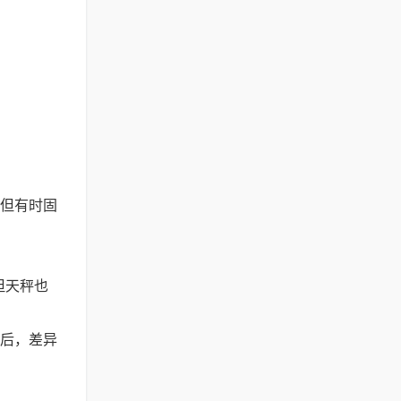
，但有时固
但天秤也
处后，差异