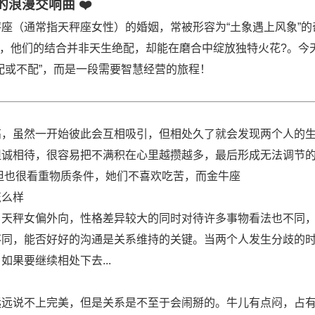
浪漫交响曲 ❤️
座（通常指天秤座女性）的婚姻，常被形容为“土象遇上风象”的
，他们的结合并非天生绝配，却能在磨合中绽放独特火花?。今
配或不配”，而是一段需要智慧经营的旅程！
高
，虽然一开始彼此会互相吸引，但相处久了就会发现两个人的
坦诚相待，很容易把不满积在心里越攒越多，最后形成无法调节
但也很看重物质条件，她们不喜欢吃苦，而金牛座
怎么样
，天秤女偏外向，性格差异较大的同时对待许多事物看法也不同
不同，能否好好的沟通是关系维持的关键。当两个人发生分歧的
果要继续相处下去...
远远说不上完美，但是关系是不至于会闹掰的。牛儿有点闷，占