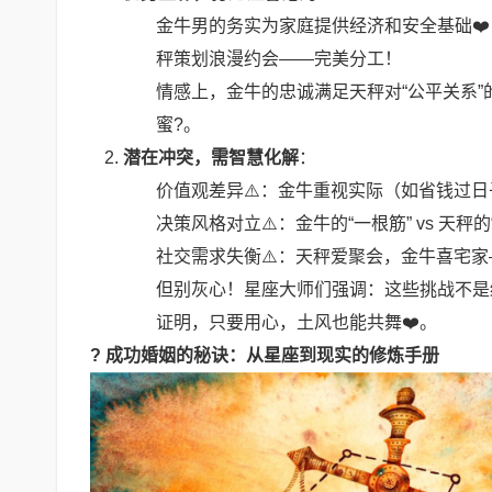
金牛男的务实为家庭提供经济和安全基础❤
秤策划浪漫约会——完美分工！
情感上，金牛的忠诚满足天秤对“公平关系
蜜?。
潜在冲突，需智慧化解
：
价值观差异⚠️：金牛重视实际（如省钱过
决策风格对立⚠️：金牛的“一根筋” vs 天
社交需求失衡⚠️：天秤爱聚会，金牛喜宅
但别灰心！星座大师们强调：这些挑战不是
证明，只要用心，土风也能共舞❤️。
? 成功婚姻的秘诀：从星座到现实的修炼手册