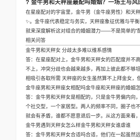
? 金牛男和天秤座最配吗婚姻？一场土与风的
在星座配对的宇宙里，金牛男（金牛座男性）和天秤
✨。金牛座代表稳定与务实，天秤座象征优雅与平衡
就来深度解析这对组合的婚姻潜力——不是简单的“
相关问答
金牛男和天秤
女 分歧太多难以维系感情
答：
在星座配对上，
金牛男和天秤女的匹配度并不
不上，冲突分歧也会越来越多，再加上彼此都不够
相吸引各取所需 天秤座的女生虽然算不上拜金女，
金牛座男和天秤座
女
相配吗金牛座
和天秤座的
婚姻
答：
金牛男和天秤女是相配的
，只是金牛男偏内向
个社交型，一个家居型。两人的频率不同，圈子也
就会有矛盾，谁都不愿意退后一步。从这方面来看，如
金牛男遇到天秤女怎么样
金牛男和天秤
女谁虐谁
答：
金牛男和天秤女
合适
吗合适，他们在一起虽然