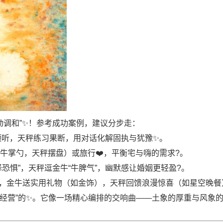
动调和”✨！参考成功案例，建议分步走：
会倾听，天秤练习果断，用对话化解固执与犹豫✨。
牛掌勺，天秤摆盘）或旅行❤️，平衡宅与嗨的需求?。
择恐惧”，天秤逗金牛“牛脾气”，幽默感让婚姻更轻盈?。
，金牛送实用礼物（如金饰），天秤回馈浪漫惊喜（如星空晚餐）
得经营”的✨。它像一场精心编排的交响曲——土象的厚重与风象