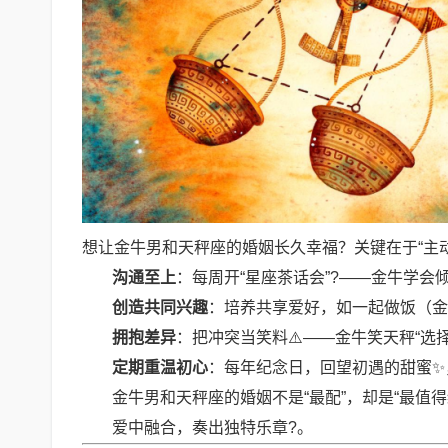
想让金牛男和天秤座的婚姻长久幸福？关键在于“主
沟通至上
：每周开“星座茶话会”?——金牛学
创造共同兴趣
：培养共享爱好，如一起做饭（金
拥抱差异
：把冲突当笑料⚠️——金牛笑天秤“选
定期重温初心
：每年纪念日，回望初遇的甜蜜✨
金牛男和天秤座的婚姻不是“最配”，却是“最值
爱中融合，奏出独特乐章?。