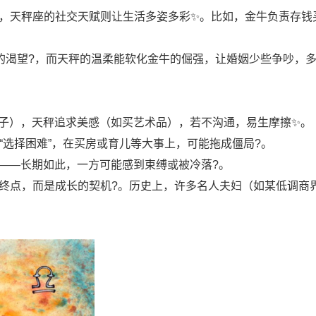
️，天秤座的社交天赋则让生活多姿多彩✨。比如，金牛负责存钱
”的渴望?，而天秤的温柔能软化金牛的倔强，让婚姻少些争吵，
日子），天秤追求美感（如买艺术品），若不沟通，易生摩擦✨。
秤的“选择困难”，在买房或育儿等大事上，可能拖成僵局?。
家——长期如此，一方可能感到束缚或被冷落?。
终点，而是成长的契机?。历史上，许多名人夫妇（如某低调商