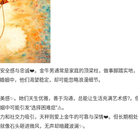
安全感与忠诚❤️。金牛男通常是家庭的顶梁柱，做事脚踏实地
在婚姻中，他们渴望稳定，却可能忽略浪漫细节。
美感✨。她们天生优雅，善于沟通，总能让生活充满艺术感?。
中可能引发“选择困难症”⚠️。
力和社交力吸引，天秤则爱上金牛的可靠与深情❤️。但长期相
就像石头砸进微风，无声却暗藏波澜✨。