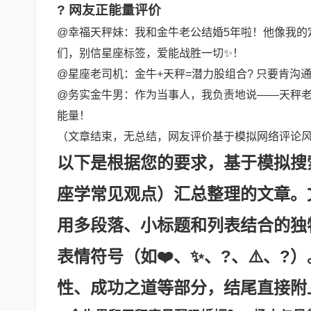
? 网友正能量评价
@幸福天秤妹：我和金牛老公结婚5年啦！他像我的定
们，别信星座标签，爱能战胜一切✨！
@星座老司机：金牛+天秤=潜力股组合? 只要肯沟
@务实金牛男：作为当事人，我负责地说——天秤老
能量！
（文章结束，无总结，网友评价基于模拟网络评论
以下是根据您的要求，基于模拟搜
座学常见观点）汇总整理的文章。
用多段落、小标题和列表结合的独
表情符号（如❤️、✨、?、⚠️、?
性、成功之道等部分，结尾直接附