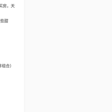
买房，天
多些甜
界组合）