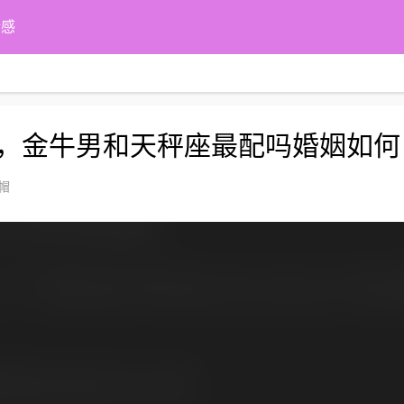
情感
，金牛男和天秤座最配吗婚姻如何
帽