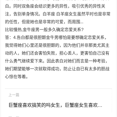
白
。同时双鱼座会结识更多的异性，吸引优秀的异性关
注，告别单身情况。白羊座 白羊座女生虽然平时也是非常
的任性，但是她也是非常的可爱，而周围...
比较慢热,
金牛座男
一般多久确定恋爱关系?
答：
4.
告白
都是很胆颤
金牛男
哪怕是要想确定恋爱关系，
我觉得她们心里还是很胆颤的，因为他们并非那类尤其主
动的人，她们还会害怕失败，担心丢人，更害怕自己没有
什么勇气继续爱下来。因此
表白
对她们而言是一种考验，
她们期望能够一次就取得成功，防止让自已有太多的胆战
心惊在等着。
上一篇
巨蟹座喜欢搞笑的吗女生，巨蟹座女生喜欢的礼物