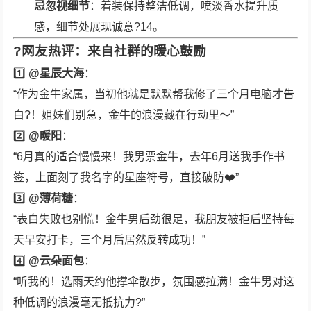
忌忽视细节
：着装保持整洁低调，喷淡香水提升质
感，细节处展现诚意?14。
?
网友热评：来自社群的暖心鼓励
1️⃣
@星辰大海
：
“作为金牛家属，当初他就是默默帮我修了三个月电脑才告
白?！姐妹们别急，金牛的浪漫藏在行动里～”
2️⃣
@暖阳
：
“6月真的适合慢慢来！我男票金牛，去年6月送我手作书
签，上面刻了我名字的星座符号，直接破防❤️”
3️⃣
@薄荷糖
：
“表白失败也别慌！金牛男后劲很足，我朋友被拒后坚持每
天早安打卡，三个月后居然反转成功！”
4️⃣
@云朵面包
：
“听我的！选雨天约他撑伞散步，氛围感拉满！金牛男对这
种低调的浪漫毫无抵抗力?”