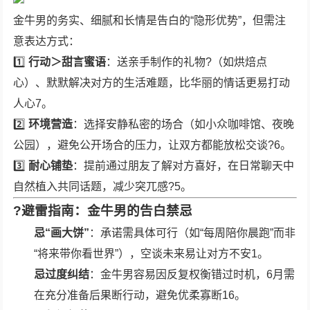
金牛男的务实、细腻和长情是告白的“隐形优势”，但需注
意表达方式：
1️⃣
行动＞甜言蜜语
：送亲手制作的礼物?（如烘焙点
心）、默默解决对方的生活难题，比华丽的情话更易打动
人心7。
2️⃣
环境营造
：选择安静私密的场合（如小众咖啡馆、夜晚
公园），避免公开场合的压力，让双方都能放松交谈?6。
3️⃣
耐心铺垫
：提前通过朋友了解对方喜好，在日常聊天中
自然植入共同话题，减少突兀感?5。
?
避雷指南：金牛男的告白禁忌
忌“画大饼”
：承诺需具体可行（如“每周陪你晨跑”而非
“将来带你看世界”），空谈未来易让对方不安1。
忌过度纠结
：金牛男容易因反复权衡错过时机，6月需
在充分准备后果断行动，避免优柔寡断16。