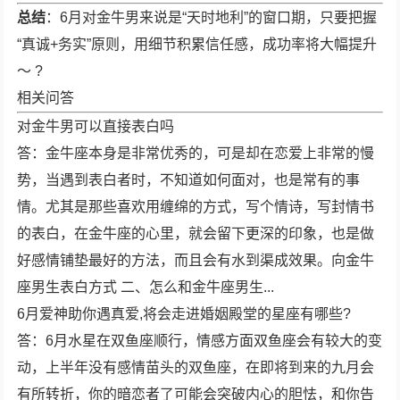
总结
：6月对金牛男来说是“天时地利”的窗口期，只要把握
“真诚+务实”原则，用细节积累信任感，成功率将大幅提升
～ ?
相关问答
对
金牛男
可以直接
表白吗
答：
金牛座本身是非常优秀的，可是却在恋爱上非常的慢
势，当遇到表白者时，不知道如何面对，也是常有的事
情。尤其是那些喜欢用缠绵的方式，写个情诗，写封情书
的表白，在金牛座的心里，就会留下更深的印象，也是做
好感情铺垫最好的方法，而且会有水到渠成效果。向
金牛
座男生表白
方式 二、怎么和金牛座男生...
6月
爱神助你遇真爱,将会走进婚姻殿堂的星座有哪些?
答：
6月
水星在双鱼座顺行，情感方面双鱼座会有较大的变
动，上半年没有感情苗头的双鱼座，在即将到来的九月会
有所转折，你的暗恋者了可能会突破内心的胆怯，和你
告