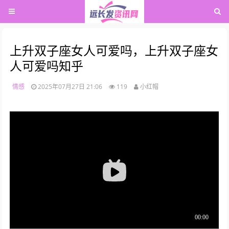
上升双子座女人可爱吗，上升双子座女
人可爱吗知乎
情感
2025年07月27日 21:06
119
小红帽