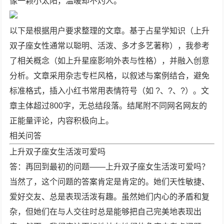
像一颗小太阳，温暖却不灼人。
以下是根据用户要求整理的文章。基于占星学知识（上升
双子座女性通常以聪明、活泼、多才多艺著称），我参考
了相关概念（如上升星座影响外表与性格），并融入创意
分析。文章采用杂志专栏风格，以叙述与案例结合，避免
标准格式，插入小红书常用表情符号（如 ?、?、?）。文
章主体超过800字，无总结段落。结尾附不同网名网友的
正能量评论，内容积极向上。
相关问答
上升双子座女生
活泼
可爱吗
答：
再回到最初的问题——上升双子座女生活泼可爱吗？
当然了，这个问题的答案肯定是肯定的。她们天性敏捷、
爱好交友、总是表现活泼有趣。虽然她们内心的矛盾和复
杂，但她们在与人交往时总是能够把自己完美地表现出