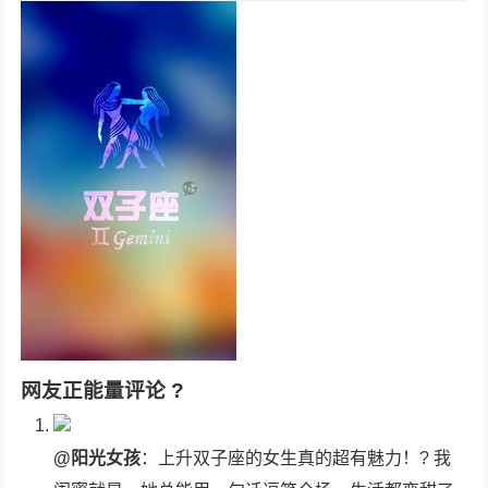
网友正能量评论 ?
@阳光女孩
：上升双子座的女生真的超有魅力！? 我