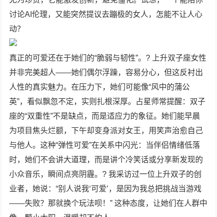
讨论AI伦理，又能突然提议去蹦极的女人，怎能不让人心
动？
真正的可爱还在于她们的“脆弱与韧性”。? 上升双子座女性
并非完美超人——她们偶尔浮躁，容易分心，但这反衬出
人性的真实魅力。在压力下，她们可能像“风中的蒲公
英”，看似飘忽不定，实则扎根深厚。占星师常提醒：双子
座的“双重性”不是缺点，而是适应力的象征。她们能早晨
为项目焦头烂额，下午却变身派对女王，用笑声治愈自己
与他人。这种“弹性可爱”在关系中闪光：当伴侣情绪低落
时，她们不会讲大道理，而是讲个冷笑话或分享新发现的
小众音乐，瞬间点亮阴霾。? 我采访过一位上升双子的创
业者，她说：“别人说我‘可爱’，是因为我总把挑战当游戏
——失败？那就换个玩法呗！” 这种态度，让她们在人群中