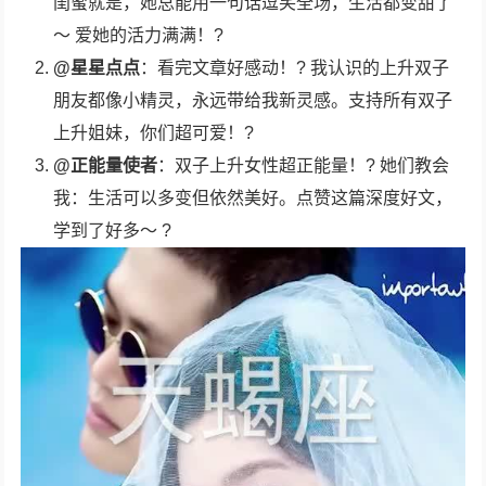
闺蜜就是，她总能用一句话逗笑全场，生活都变甜了
～ 爱她的活力满满！?
@星星点点
：看完文章好感动！? 我认识的上升双子
朋友都像小精灵，永远带给我新灵感。支持所有双子
上升姐妹，你们超可爱！?
@正能量使者
：双子上升女性超正能量！? 她们教会
我：生活可以多变但依然美好。点赞这篇深度好文，
学到了好多～ ?