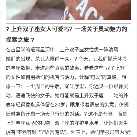
? 上升双子座女人可爱吗？一场关于灵动魅力的
探索之旅 ?
在占星学的璀璨星河中，上升双子座女性像一阵清风——
她们的出现，总让人眼前一亮。? 今天，让我们抛开冰冷
的星座数据，走进那些真实的故事，看看这些“双子上升”
的女性如何用她们的机智与活力，诠释“可爱”的真谛。想
象一下：一个周日的午后，咖啡厅里，你遇见一位眼神灵
动、语速飞快的女子。她可能就是上升双子座——她的外
表年轻得像永远停留在20岁，眼角带着调皮的笑意，仿佛
随时准备开启一场天马行空的对话。? 这不是夸张，而是
上升星座赋予的礼物：双子座的守护星水星，让她们天生
拥有“不老容颜”与“语言魔法”。外表上，她们常被形容为“娃